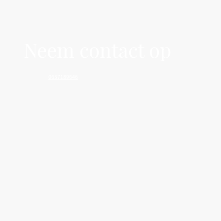
Neem contact op
Telefoon:
0657189646
(Whatsapp / bellen)
Adres: Bieslookstraat 31, 9731HH Groningen
Ma
–
Di
09:00
–
17:00
Woensdag
09:00
–
12:00
Do
–
Vr
09:00
–
17:00
Za
–
Zo
Gesloten